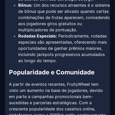
Bônus:
Um dos recursos atraentes é o sistema
de bônus que pode ser ativado quando certas
combinações de frutas aparecem, concedendo
aos jogadores giros gratuitos ou
multiplicadores de pontuação.
Rodadas Especiais:
Periodicamente, rodadas
especiais são apresentadas, oferecendo mais
oportunidades de ganhar prêmios maiores,
incluindo jackpots progressivos acumulados
ao longo do tempo.
Popularidade e Comunidade
A partir de eventos recentes, FruityWheel tem
visto um aumento na base de jogadores, devido
em parte a campanhas promocionais bem-
sucedidas e parcerias estratégicas. Com a
crescente popularidade dos cassinos online,