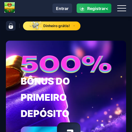
+
Entrar
Registrar<
navegação 096bet
barra de controle 096bet
Dinheiro grátis!
BÔNUS DO
PRIMEIRO
DEPÓSITO