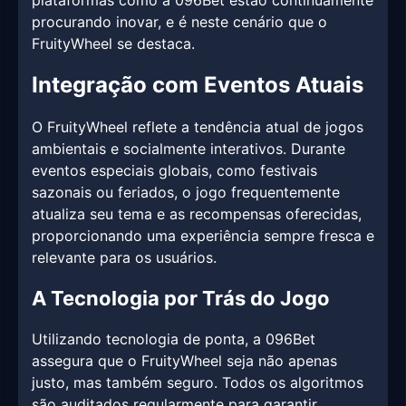
plataformas como a 096Bet estão continuamente
procurando inovar, e é neste cenário que o
FruityWheel se destaca.
Integração com Eventos Atuais
O FruityWheel reflete a tendência atual de jogos
ambientais e socialmente interativos. Durante
eventos especiais globais, como festivais
sazonais ou feriados, o jogo frequentemente
atualiza seu tema e as recompensas oferecidas,
proporcionando uma experiência sempre fresca e
relevante para os usuários.
A Tecnologia por Trás do Jogo
Utilizando tecnologia de ponta, a 096Bet
assegura que o FruityWheel seja não apenas
justo, mas também seguro. Todos os algoritmos
são auditados regularmente para garantir