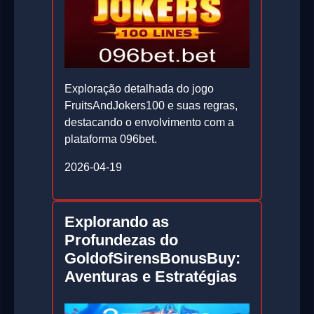
Exploração detalhada do jogo
FruitsAndJokers100 e suas regras,
destacando o envolvimento com a
plataforma 096bet.
2026-04-19
Explorando as
Profundezas do
GoldofSirensBonusBuy:
Aventuras e Estratégias