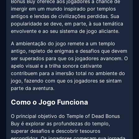
Bonus Buy oferece aos jogadores a chance de
imergir em um mundo inspirado por templos
antigos e lendas de civilizações perdidas. Sua
popularidade se deve, em parte, à sua temática
envolvente e ao seu sistema de jogo aliciante.
A ambientação do jogo remete a um templo
antigo, repleto de enigmas e desafios que devem
ser superados para que os jogadores avancem. O
apelo visual e a trilha sonora cativante
contribuem para a imersão total no ambiente do
jogo, fazendo com que os jogadores se sintam
parte da aventura.
Como o Jogo Funciona
O principal objetivo do Temple of Dead Bonus
Buy é explorar as profundezas do templo,
superar desafios e descobrir tesouros
escondidos. Os jogadores começam sua jornada