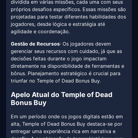
dividida em várias missões, cada uma com seus
próprios desafios específicos. Essas missões são
projetadas para testar diferentes habilidades dos
jogadores, desde lógica e estratégia até
agilidade e coordenação.
Gestão de Recursos
: Os jogadores devem
gerenciar seus recursos com cuidado, já que as
decisões feitas durante o jogo impactam
diretamente na disponibilidade de ferramentas e
bônus. Planejamento estratégico é crucial para
triunfar no Temple of Dead Bonus Buy.
Apelo Atual do Temple of Dead
Bonus Buy
Em um período onde os jogos digitais estão em
alta, Temple of Dead Bonus Buy destaca-se por
entregar uma experiência rica em narrativa e