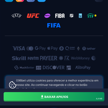
096bet utiliza cookies para oferecer a melhor experiência em
nosso site. Ao continuar navegando e clicar no botão
“Aceito”, você concorda com o uso de cookies.
096bet Cassinos Online nas Filipinas
Aceito
BAIXAR APK/IOS
4,4 MB