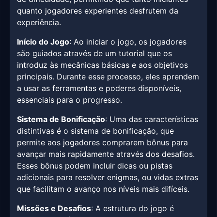
quanto jogadores experientes desfrutem da
experiência.
Início do Jogo
: Ao iniciar o jogo, os jogadores
são guiados através de um tutorial que os
introduz às mecânicas básicas e aos objetivos
principais. Durante esse processo, eles aprendem
a usar as ferramentas e poderes disponíveis,
essenciais para o progresso.
Sistema de Bonificação
: Uma das características
distintivas é o sistema de bonificação, que
permite aos jogadores comprarem bônus para
avançar mais rapidamente através dos desafios.
Esses bônus podem incluir dicas ou pistas
adicionais para resolver enigmas, ou vidas extras
que facilitam o avanço nos níveis mais difíceis.
Missões e Desafios
: A estrutura do jogo é