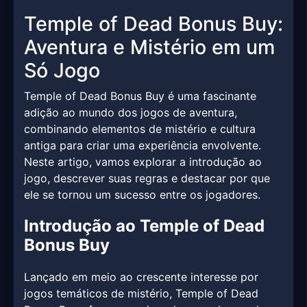
Temple of Dead Bonus Buy:
Aventura e Mistério em um
Só Jogo
Temple of Dead Bonus Buy é uma fascinante
adição ao mundo dos jogos de aventura,
combinando elementos de mistério e cultura
antiga para criar uma experiência envolvente.
Neste artigo, vamos explorar a introdução ao
jogo, descrever suas regras e destacar por que
ele se tornou um sucesso entre os jogadores.
Introdução ao Temple of Dead
Bonus Buy
Lançado em meio ao crescente interesse por
jogos temáticos de mistério, Temple of Dead