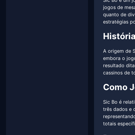
Sic Bo é um j
jogos de mesa
quanto de div
estratégias p
Históri
A origem de Si
embora o jog
resultado dit
cassinos de t
Como Jo
Sic Bo é relat
três dados e 
representando
totais especí