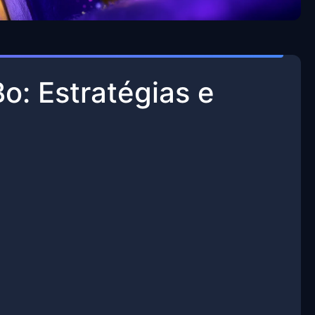
o: Estratégias e