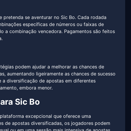
e pretenda se aventurar no Sic Bo. Cada rodada
inações específicas de números ou faixas de
ndo a combinação vencedora. Pagamentos são feitos
a.
atégias podem ajudar a melhorar as chances de
as, aumentando ligeiramente as chances de sucesso
 a diversificação de apostas em diferentes
agamento, embora menor.
ara Sic Bo
 plataforma excepcional que oferece uma
es de apostas diversificadas, os jogadores podem
asual ou em uma sessão mais intensiva de apostas.