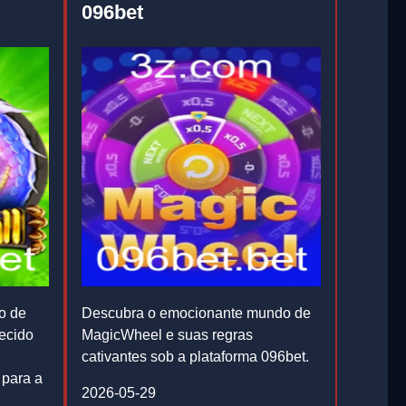
096bet
o de
Descubra o emocionante mundo de
ecido
MagicWheel e suas regras
cativantes sob a plataforma 096bet.
 para a
2026-05-29