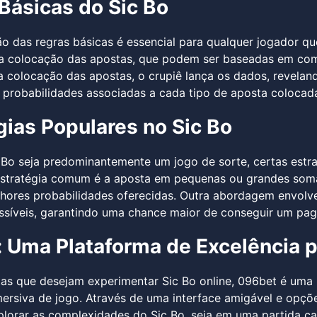
Básicas do Sic Bo
 das regras básicas é essencial para qualquer jogador qu
 colocação das apostas, que podem ser baseadas em comb
 colocação das apostas, o crupiê lança os dados, revela
probabilidades associadas a cada tipo de aposta colocad
gias Populares no Sic Bo
Bo seja predominantemente um jogo de sorte, certas estr
 estratégia comum é a aposta em pequenas ou grandes som
hores probabilidades oferecidas. Outra abordagem envolve
ssíveis, garantindo uma chance maior de conseguir um p
 Uma Plataforma de Excelência p
tas que desejam experimentar Sic Bo online, 096bet é uma
mersiva de jogo. Através de uma interface amigável e opçõ
plorar as complexidades do Sic Bo, seja em uma partida c