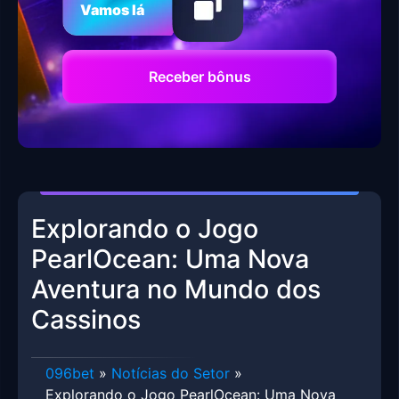
Vamos lá
Receber bônus
Explorando o Jogo
PearlOcean: Uma Nova
Aventura no Mundo dos
Cassinos
096bet
»
Notícias do Setor
»
Explorando o Jogo PearlOcean: Uma Nova