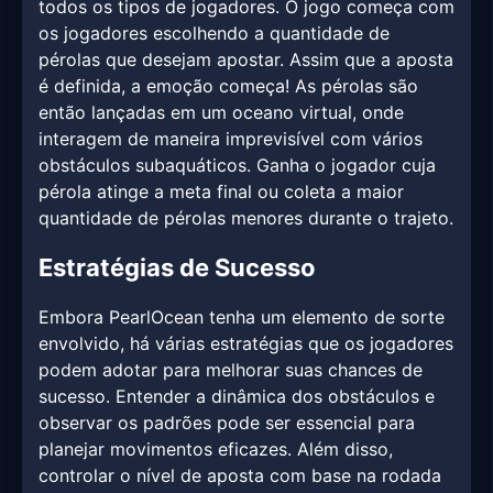
todos os tipos de jogadores. O jogo começa com
os jogadores escolhendo a quantidade de
pérolas que desejam apostar. Assim que a aposta
é definida, a emoção começa! As pérolas são
então lançadas em um oceano virtual, onde
interagem de maneira imprevisível com vários
obstáculos subaquáticos. Ganha o jogador cuja
pérola atinge a meta final ou coleta a maior
quantidade de pérolas menores durante o trajeto.
Estratégias de Sucesso
Embora PearlOcean tenha um elemento de sorte
envolvido, há várias estratégias que os jogadores
podem adotar para melhorar suas chances de
sucesso. Entender a dinâmica dos obstáculos e
observar os padrões pode ser essencial para
planejar movimentos eficazes. Além disso,
controlar o nível de aposta com base na rodada