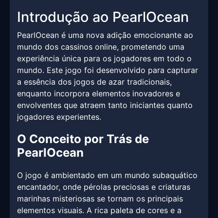
Introdução ao PearlOcean
PearlOcean é uma nova adição emocionante ao
mundo dos cassinos online, prometendo uma
experiência única para os jogadores em todo o
mundo. Este jogo foi desenvolvido para capturar
a essência dos jogos de azar tradicionais,
enquanto incorpora elementos inovadores e
envolventes que atraem tanto iniciantes quanto
jogadores experientes.
O Conceito por Trás de
PearlOcean
O jogo é ambientado em um mundo subaquático
encantador, onde pérolas preciosas e criaturas
marinhas misteriosas se tornam os principais
elementos visuais. A rica paleta de cores e a