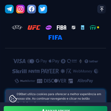
096bet utiliza cookies para oferecer a melhor experiência em
nosso site. Ao continuar navegando e clicar no botão
“Aceito”, você concorda com o uso de cookies.
096bet Cassinos Online nas Filipinas
BAIXAR APK/IOS