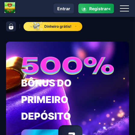
+
Entrar
Registrar<
navegação 096bet
barra de controle 096bet
Dinheiro grátis!
BÔNUS DO
PRIMEIRO
DEPÓSITO