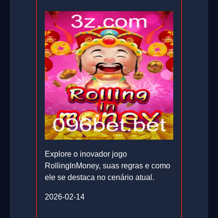
Explore o inovador jogo
RollingInMoney, suas regras e como
ele se destaca no cenário atual.
2026-02-14