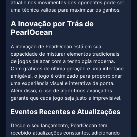
atual e nos movimentos dos oponentes pode ser
uma técnica valiosa para maximizar os ganhos.
A Inovação por Trás de
PearlOcean
A inovação de PearlOcean está em sua
capacidade de misturar elementos tradicionais
de jogos de azar com a tecnologia moderna.
Com gráficos de última geração e uma interface
amigável, o jogo é otimizado para proporcionar
uma experiência visual e interativa de ponta.
Além disso, o uso de algoritmos avançados
garante que cada jogo seja justo e imprevisível.
Eventos Recentes e Atualizações
Desde o seu lançamento, PearlOcean tem
recebido atualizações constantes, adicionando