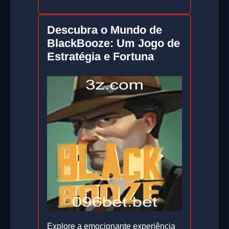
Descubra o Mundo de
BlackBooze: Um Jogo de
Estratégia e Fortuna
Explore a emocionante experiência