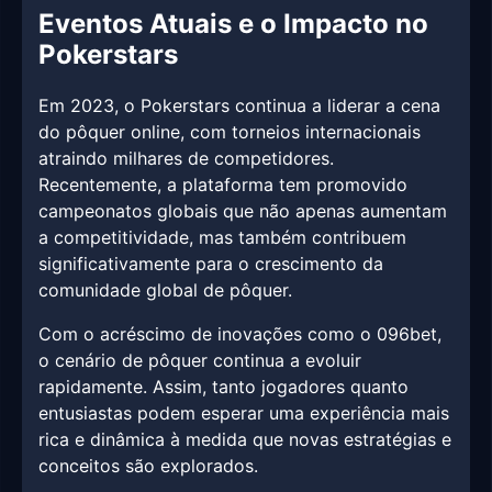
Eventos Atuais e o Impacto no
Pokerstars
Em 2023, o Pokerstars continua a liderar a cena
do pôquer online, com torneios internacionais
atraindo milhares de competidores.
Recentemente, a plataforma tem promovido
campeonatos globais que não apenas aumentam
a competitividade, mas também contribuem
significativamente para o crescimento da
comunidade global de pôquer.
Com o acréscimo de inovações como o 096bet,
o cenário de pôquer continua a evoluir
rapidamente. Assim, tanto jogadores quanto
entusiastas podem esperar uma experiência mais
rica e dinâmica à medida que novas estratégias e
conceitos são explorados.