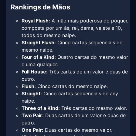
Rankings de Mãos
Royal Flush:
A mão mais poderosa do pôquer,
composta por um ás, rei, dama, valete e 10,
todos do mesmo naipe.
Straight Flush:
Cinco cartas sequenciais do
mesmo naipe.
Four of a Kind:
Quatro cartas do mesmo valor
e uma qualquer.
Full House:
Três cartas de um valor e duas de
outro.
Flush:
Cinco cartas do mesmo naipe.
Straight:
Cinco cartas sequenciais de any
naipe.
Three of a Kind:
Três cartas do mesmo valor.
Two Pair:
Duas cartas de um valor e duas de
outro.
One Pair:
Duas cartas do mesmo valor.