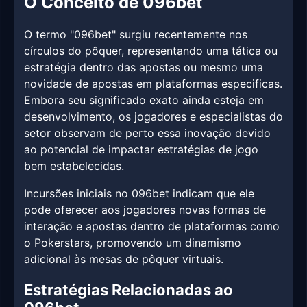
O Conceito de 096bet
O termo "096bet" surgiu recentemente nos
círculos do pôquer, representando uma tática ou
estratégia dentro das apostas ou mesmo uma
novidade de apostas em plataformas especificas.
Embora seu significado exato ainda esteja em
desenvolvimento, os jogadores e especialistas do
setor observam de perto essa inovação devido
ao potencial de impactar estratégias de jogo
bem estabelecidas.
Incursões iniciais no 096bet indicam que ele
pode oferecer aos jogadores novas formas de
interação e apostas dentro de plataformas como
o Pokerstars, promovendo um dinamismo
adicional às mesas de pôquer virtuais.
Estratégias Relacionadas ao