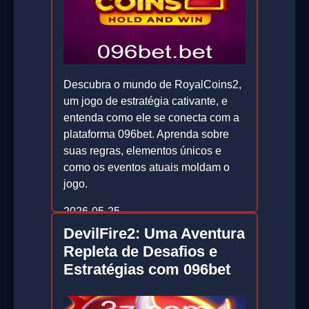
Descubra o mundo de RoyalCoins2,
um jogo de estratégia cativante, e
entenda como ele se conecta com a
plataforma 096bet. Aprenda sobre
suas regras, elementos únicos e
como os eventos atuais moldam o
jogo.
2026-05-25
DevilFire2: Uma Aventura
Repleta de Desafios e
Estratégias com 096bet