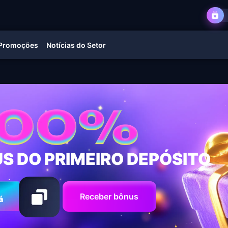
Promoções
Notícias do Setor
S DO PRIMEIRO DEPÓSITO
Receber bônus
á