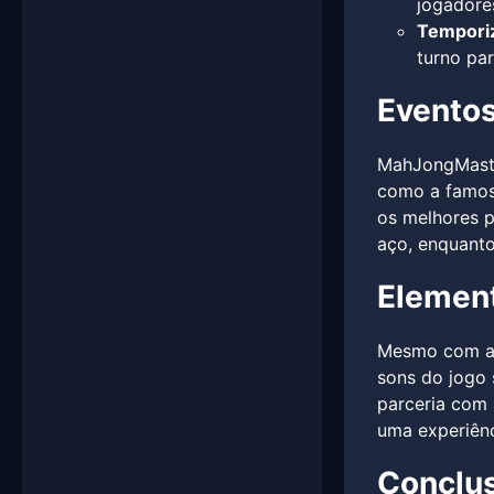
jogadore
Tempori
turno pa
Eventos
MahJongMaste
como a famosa
os melhores p
aço, enquanto
Element
Mesmo com as
sons do jogo 
parceria com 
uma experiênc
Conclu