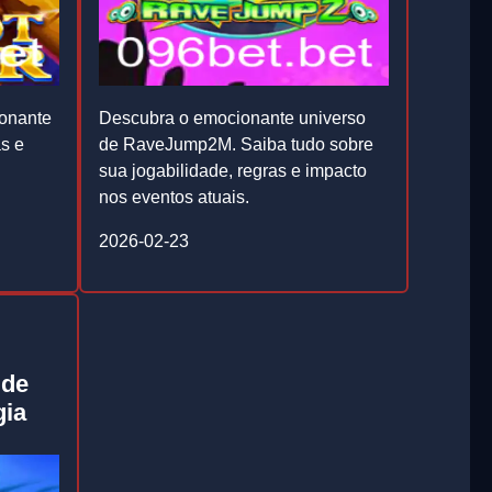
ionante
Descubra o emocionante universo
as e
de RaveJump2M. Saiba tudo sobre
sua jogabilidade, regras e impacto
nos eventos atuais.
2026-02-23
 de
gia