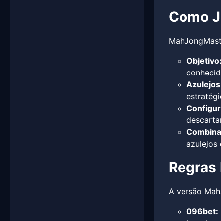
Como J
MahJongMaste
Objetivo
conhecid
Azulejos
estratégi
Configur
descarta
Combina
azulejos 
Regras
A versão Mah
096bet: