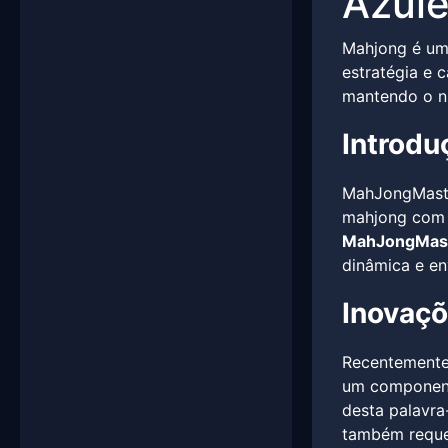
Azule
Mahjong é um 
estratégia e 
mantendo o nú
Introd
MahJongMaster
mahjong com 
MahJongMas
dinâmica e en
Inovaç
Recentemente,
um componente
desta palavra
também requer