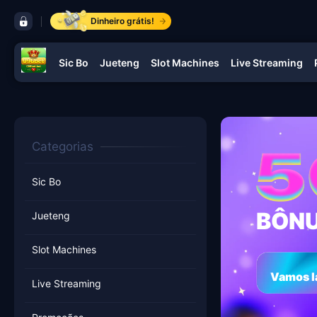
barra de controle 096bet
Dinheiro grátis!
Sic Bo
Jueteng
Slot Machines
Live Streaming
navegação 096bet
Categorias
Sic Bo
BÔNU
Jueteng
Slot Machines
Vamos l
Live Streaming