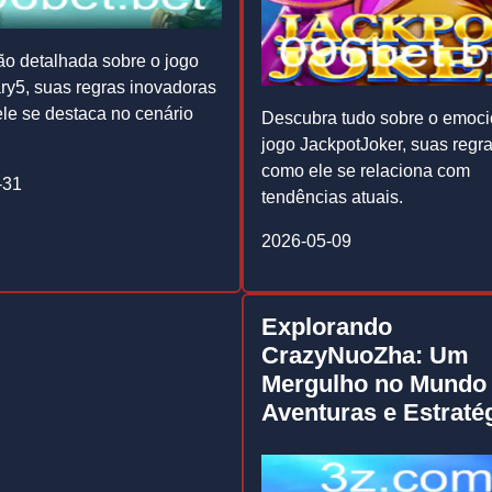
o detalhada sobre o jogo
y5, suas regras inovadoras
le se destaca no cenário
Descubra tudo sobre o emoc
jogo JackpotJoker, suas regr
como ele se relaciona com
-31
tendências atuais.
2026-05-09
Explorando
CrazyNuoZha: Um
Mergulho no Mundo
Aventuras e Estraté