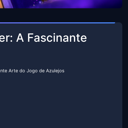
: A Fascinante
te Arte do Jogo de Azulejos