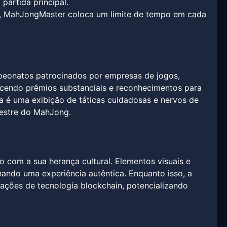
partida principal.
 MahJongMaster coloca um limite de tempo em cada
eonatos patrocinados por empresas de jogos,
cendo prêmios substanciais e reconhecimentos para
da é uma exibição de táticas cuidadosas e nervos de
Mestre do MahJong.
om a sua herança cultural. Elementos visuais e
nando uma experiência autêntica. Enquanto isso, a
ações de tecnologia blockchain, potencializando