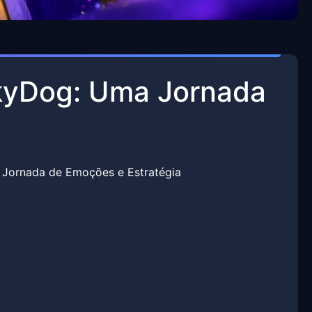
kyDog: Uma Jornada
Jornada de Emoções e Estratégia