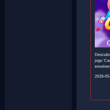
Descubr
jogo 'Ca
envolven
2026-05