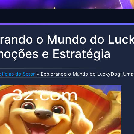
orando o Mundo do Luc
oções e Estratégia
tícias do Setor
»
Explorando o Mundo do LuckyDog: Uma 