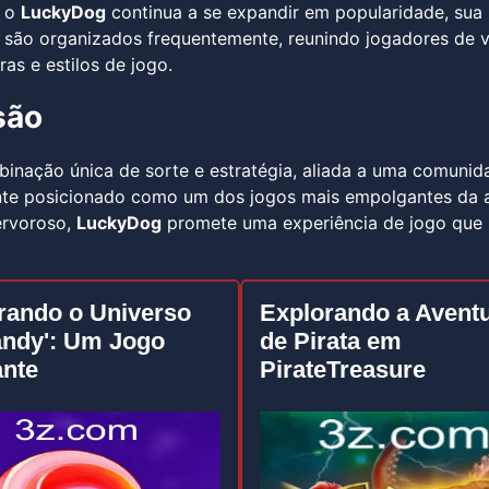
e o
LuckyDog
continua a se expandir em popularidade, sua
s são organizados frequentemente, reunindo jogadores de
ras e estilos de jogo.
são
nação única de sorte e estratégia, aliada a uma comunida
nte posicionado como um dos jogos mais empolgantes da a
ervoroso,
LuckyDog
promete uma experiência de jogo que 
rando o Universo
Explorando a Avent
andy': Um Jogo
de Pirata em
ante
PirateTreasure