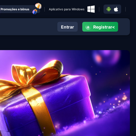
Promoções e bônus
Aplicativo para Windows
+
Entrar
Registrar<