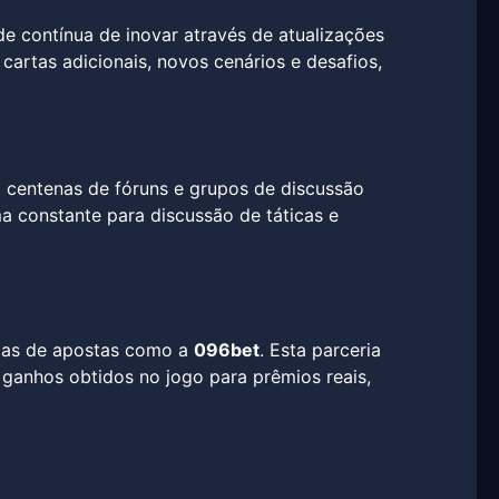
e contínua de inovar através de atualizações
cartas adicionais, novos cenários e desafios,
centenas de fóruns e grupos de discussão
 constante para discussão de táticas e
mas de apostas como a
096bet
. Esta parceria
ganhos obtidos no jogo para prêmios reais,