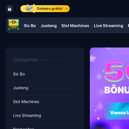
barra de controle 096bet
Dinheiro grátis!
Sic Bo
Jueteng
Slot Machines
Live Streaming
navegação 096bet
Categorias
Sic Bo
BÔNU
Jueteng
Slot Machines
Vamos l
Live Streaming