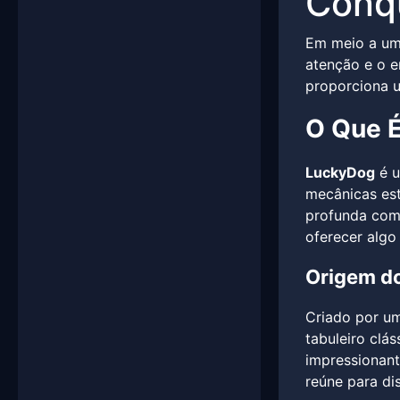
Conq
Em meio a um 
atenção e o e
proporciona u
O Que 
LuckyDog
é u
mecânicas est
profunda comp
oferecer algo
Origem d
Criado por u
tabuleiro clá
impressionant
reúne para dis