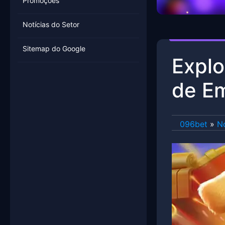
Promoções
Notícias do Setor
Sitemap do Google
Expl
de Em
096bet
»
No