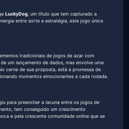
rge
LuckyDog
, um título que tem capturado a
ergia entre sorte e estratégia, este jogo único
ementos tradicionais de jogos de azar com
te de um lançamento de dados, mas envolve uma
No cerne de sua proposta, está a promessa de
rcionando momentos emocionantes a cada rodada.
iu para preencher a lacuna entre os jogos de
nçamento, tem conseguido um crescimento
boca e pela crescente comunidade online que se