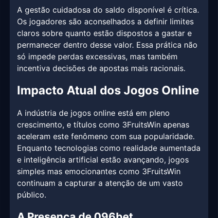
A gestão cuidadosa do saldo disponível é crítica.
Os jogadores são aconselhados a definir limites
claros sobre quanto estão dispostos a gastar e
permanecer dentro desse valor. Essa prática não
só impede perdas excessivas, mas também
incentiva decisões de apostas mais racionais.
Impacto Atual dos Jogos Online
A indústria de jogos online está em pleno
crescimento, e títulos como 3FruitsWin apenas
aceleram este fenômeno com sua popularidade.
Enquanto tecnologias como realidade aumentada
e inteligência artificial estão avançando, jogos
simples mas emocionantes como 3FruitsWin
continuam a capturar a atenção de um vasto
público.
A Presença de 096bet