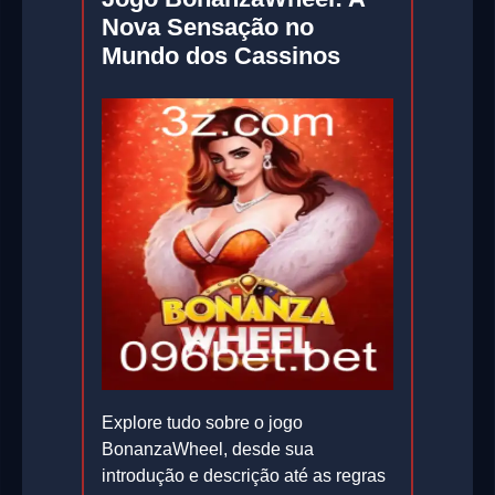
Nova Sensação no
Mundo dos Cassinos
Explore tudo sobre o jogo
BonanzaWheel, desde sua
introdução e descrição até as regras