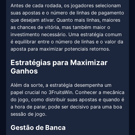
Antes de cada rodada, os jogadores selecionam
suas apostas e o número de linhas de pagamento
que desejam ativar. Quanto mais linhas, maiores
as chances de vitória, mas também maior o
investimento necessário. Uma estratégia comum
é equilibrar entre o número de linhas e o valor da
aposta para maximizar potenciais retornos.
Estratégias para Maximizar
Ganhos
Além da sorte, a estratégia desempenha um
papel crucial no 3FruitsWin. Conhecer a mecânica
do jogo, como distribuir suas apostas e quando é
a hora de parar, pode ser decisivo para uma boa
sessão de jogo.
Gestão de Banca