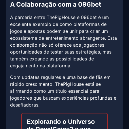
A Colaboração com a 096bet
A parceria entre ThePigHouse e 096bet é um
excelente exemplo de como plataformas de
jogos e apostas podem se unir para criar um
ecossistema de entretenimento abrangente. Esta
colaboração não só oferece aos jogadores
oportunidades de testar suas estratégias, mas
também expande as possibilidades de
engajamento na plataforma.
Com updates regulares e uma base de fãs em
rápido crescimento, ThePigHouse está se
afirmando como um título essencial para
jogadores que buscam experiências profundas e
desafiadoras.
Explorando o Universo