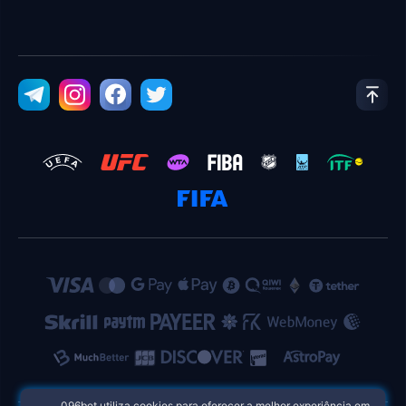
096bet utiliza cookies para oferecer a melhor experiência em