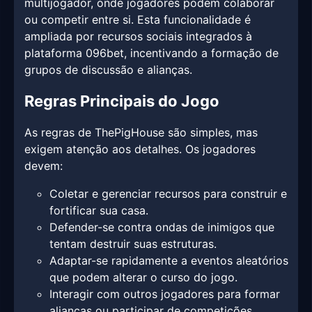
multijogador, onde jogadores podem colaborar
ou competir entre si. Esta funcionalidade é
ampliada por recursos sociais integrados à
plataforma 096bet, incentivando a formação de
grupos de discussão e alianças.
Regras Principais do Jogo
As regras de ThePigHouse são simples, mas
exigem atenção aos detalhes. Os jogadores
devem:
Coletar e gerenciar recursos para construir e
fortificar sua casa.
Defender-se contra ondas de inimigos que
tentam destruir suas estruturas.
Adaptar-se rapidamente a eventos aleatórios
que podem alterar o curso do jogo.
Interagir com outros jogadores para formar
alianças ou participar de competições