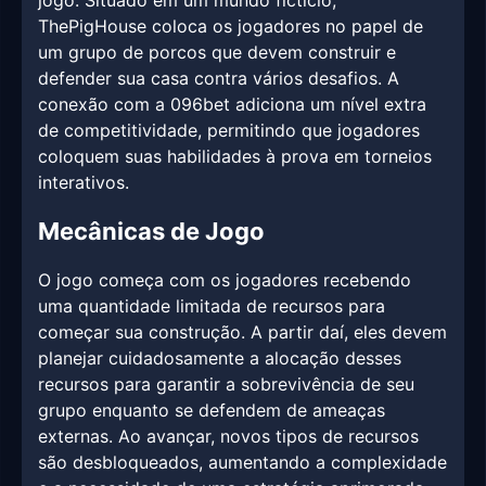
jogo. Situado em um mundo fictício,
ThePigHouse coloca os jogadores no papel de
um grupo de porcos que devem construir e
defender sua casa contra vários desafios. A
conexão com a 096bet adiciona um nível extra
de competitividade, permitindo que jogadores
coloquem suas habilidades à prova em torneios
interativos.
Mecânicas de Jogo
O jogo começa com os jogadores recebendo
uma quantidade limitada de recursos para
começar sua construção. A partir daí, eles devem
planejar cuidadosamente a alocação desses
recursos para garantir a sobrevivência de seu
grupo enquanto se defendem de ameaças
externas. Ao avançar, novos tipos de recursos
são desbloqueados, aumentando a complexidade