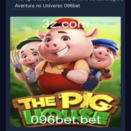
Aventura no Universo 096bet