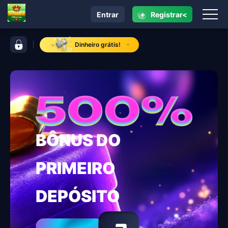
+
Entrar
Registrar<
navegação 096bet
barra de controle 096bet
Dinheiro grátis!
BÔNUS DO
PRIMEIRO
DEPÓSITO