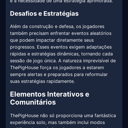
e a necessidade de uma estratégia aprimorada.
Desafios e Estratégias
Além da construção e defesa, os jogadores
também precisam enfrentar eventos aleatórios
que podem impactar diretamente seus
progressos. Esses eventos exigem adaptações
rápidas e estratégias dinâmicas, tornando cada
sessão de jogo única. A natureza imprevisível de
ThePigHouse força os jogadores a estarem
sempre alertas e preparados para reformular
suas estratégias rapidamente.
Elementos Interativos e
Comunitários
ThePigHouse não só proporciona uma fantástica
experiência solo, mas também inclui modos