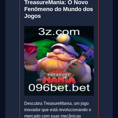
TreasureMania: O Novo
Fenômeno do Mundo dos
Jogos
Descubra TreasureMania, um jogo
inovador que está revolucionando o
mercado com suas mecânicas