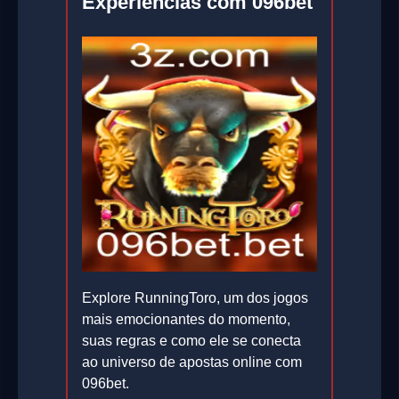
Experiências com 096bet
Explore RunningToro, um dos jogos
mais emocionantes do momento,
suas regras e como ele se conecta
ao universo de apostas online com
096bet.