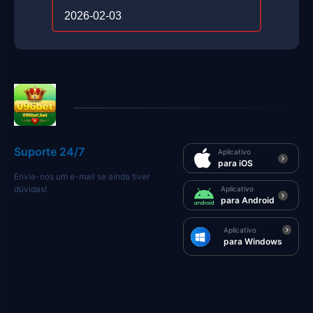
2026-02-03
Suporte 24/7
Aplicativo
para iOS
Envie-nos um e-mail se ainda tiver
dúvidas!
Aplicativo
para Android
Aplicativo
para Windows