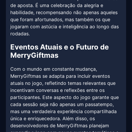
de aposta. É uma celebração da alegria e
habilidade, recompensando não apenas aqueles
que foram afortunados, mas também os que
jogaram com astúcia e inteligência ao longo das
rodadas.
Eventos Atuais e o Futuro de
MerryGiftmas
Com o mundo em constante mudança,
MerryGiftmas se adapta para incluir eventos
atuais no jogo, refletindo temas relevantes que
incentivam conversas e reflexões entre os
participantes. Este aspecto do jogo garante que
cada sessão seja não apenas um passatempo,
mas uma verdadeira experiência compartilhada
única e enriquecedora. Além disso, os
desenvolvedores de MerryGiftmas planejam