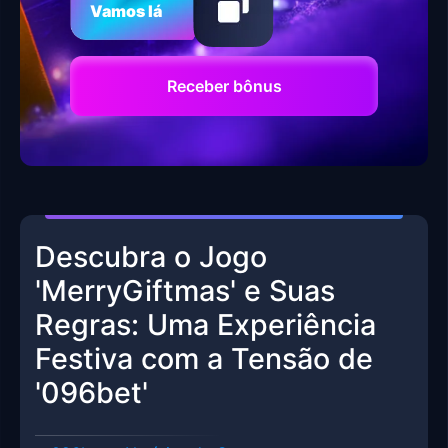
Vamos lá
Receber bônus
Descubra o Jogo
'MerryGiftmas' e Suas
Regras: Uma Experiência
Festiva com a Tensão de
'096bet'