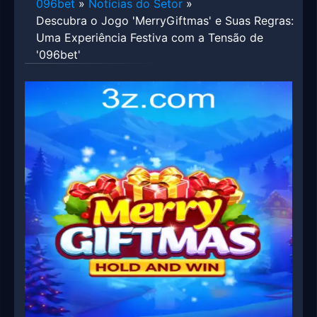
096bet
»
Notícias do Setor
»
Descubra o Jogo 'MerryGiftmas' e Suas Regras:
Uma Experiência Festiva com a Tensão de
'096bet'