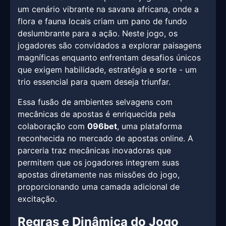
um cenário vibrante na savana africana, onde a
flora e fauna locais criam um pano de fundo
deslumbrante para a ação. Neste jogo, os
jogadores são convidados a explorar paisagens
magníficas enquanto enfrentam desafios únicos
que exigem habilidade, estratégia e sorte - um
trio essencial para quem deseja triunfar.
Essa fusão de ambientes selvagens com
mecânicas de apostas é enriquecida pela
colaboração com
096bet
, uma plataforma
reconhecida no mercado de apostas online. A
parceria traz mecânicas inovadoras que
permitem que os jogadores integrem suas
apostas diretamente nas missões do jogo,
proporcionando uma camada adicional de
excitação.
Regras e Dinâmica do Jogo