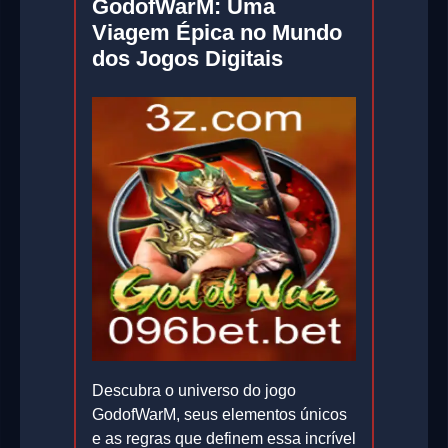
GodofWarM: Uma
Viagem Épica no Mundo
dos Jogos Digitais
Descubra o universo do jogo
GodofWarM, seus elementos únicos
e as regras que definem essa incrível