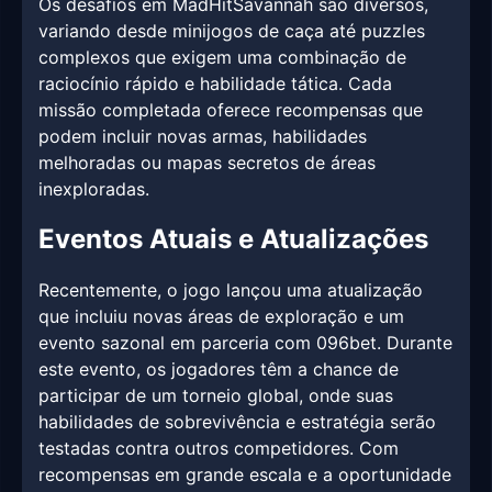
Os desafios em MadHitSavannah são diversos,
variando desde minijogos de caça até puzzles
complexos que exigem uma combinação de
raciocínio rápido e habilidade tática. Cada
missão completada oferece recompensas que
podem incluir novas armas, habilidades
melhoradas ou mapas secretos de áreas
inexploradas.
Eventos Atuais e Atualizações
Recentemente, o jogo lançou uma atualização
que incluiu novas áreas de exploração e um
evento sazonal em parceria com 096bet. Durante
este evento, os jogadores têm a chance de
participar de um torneio global, onde suas
habilidades de sobrevivência e estratégia serão
testadas contra outros competidores. Com
recompensas em grande escala e a oportunidade