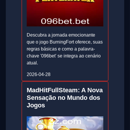
Descubra a jornada emocionante
que o jogo BurningFort oferece, suas
regras básicas e como a palavra-
chave '096bet' se integra ao cenário
atual.
2026-04-28
MadHitFullSteam: A Nova
Sensação no Mundo dos
Jogos