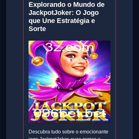
Explorando o Mundo de
JackpotJoker: O Jogo
que Une Estratégia e
Sorte
Descubra tudo sobre o emocionante