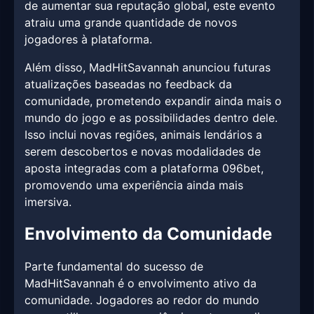
de aumentar sua reputação global, este evento
atraiu uma grande quantidade de novos
jogadores à plataforma.
Além disso, MadHitSavannah anunciou futuras
atualizações baseadas no feedback da
comunidade, prometendo expandir ainda mais o
mundo do jogo e as possibilidades dentro dele.
Isso inclui novas regiões, animais lendários a
serem descobertos e novas modalidades de
aposta integradas com a plataforma 096bet,
promovendo uma experiência ainda mais
imersiva.
Envolvimento da Comunidade
Parte fundamental do sucesso de
MadHitSavannah é o envolvimento ativo da
comunidade. Jogadores ao redor do mundo